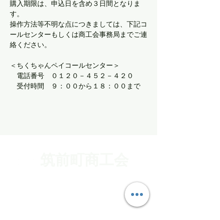
購入期限は、申込日を含め３日間となりま
す。
操作方法等不明な点につきましては、下記コ
ールセンターもしくは商工会事務局までご連
絡ください。
＜ちくちゃんペイコールセンター＞
　電話番号　０１２０－４５２－４２０
　受付時間　９：００から１８：００まで
筑前町商工会
〒838-0802
福岡県朝倉郡筑前町久光1045-1
TEL
0946-22-3724