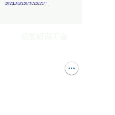
%93%E3%83%9A%E3%82%A4
筑前町商工会
〒838-0802
福岡県朝倉郡筑前町久光1045-1
TEL
0946-22-3724
FAX
0946-24-1047
メール
chikuzen@shokokai.ne.jp