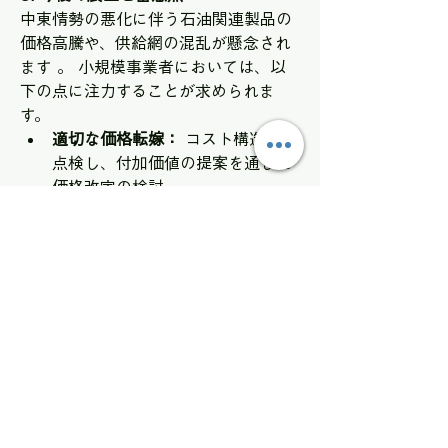
中東情勢の悪化に伴う石油関連製品の
価格高騰や、供給網の混乱が懸念され
ます 。 小規模事業者においては、以
下の点に注力することが求められま
す。 
適切な価格転嫁：
 コスト構造を再
点検し、付加価値の提案を通じた
価格改定の検討。
コスト見直し：
 エネルギー効率の
改善やDXツール（コミュニケーシ
ョンアプリ等）の活用による業務
効率化。
資金繰り管理：
 工期の長期化やコ
スト増に備えた、早めの資金計画
の確認。