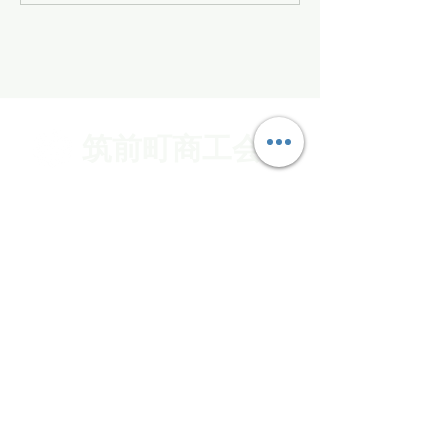
筑前町商工会
〒838-0802
福岡県朝倉郡筑前町久光1045-1
TEL
0946-22-3724
FAX
0946-24-1047
メール
chikuzen@shokokai.ne.jp